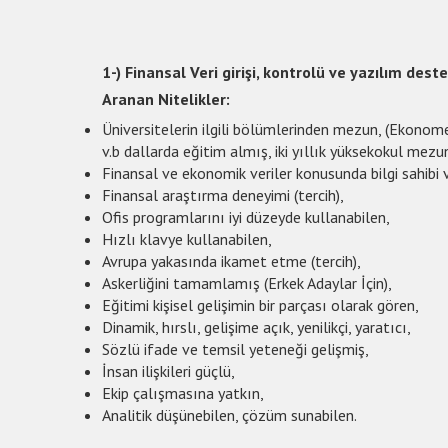
1-) Finansal Veri girişi, kontrolü ve yazılım de
Aranan Nitelikler:
Üniversitelerin ilgili bölümlerinden mezun, (Ekonomet
v.b dallarda eğitim almış, iki yıllık yüksekokul mezu
Finansal ve ekonomik veriler konusunda bilgi sahibi v
Finansal araştırma deneyimi (tercih),
Ofis programlarını iyi düzeyde kullanabilen,
Hızlı klavye kullanabilen,
Avrupa yakasında ikamet etme (tercih),
Askerliğini tamamlamış (Erkek Adaylar İçin),
Eğitimi kişisel gelişimin bir parçası olarak gören,
Dinamik, hırslı, gelişime açık, yenilikçi, yaratıcı,
Sözlü ifade ve temsil yeteneği gelişmiş,
İnsan ilişkileri güçlü,
Ekip çalışmasına yatkın,
Analitik düşünebilen, çözüm sunabilen.