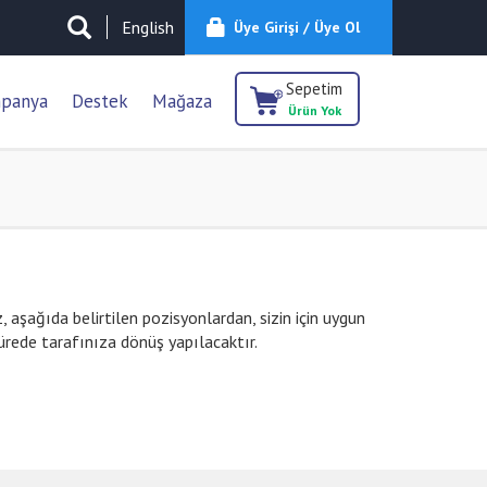
English
Üye Girişi / Üye Ol
Sepetim
panya
Destek
Mağaza
Ürün Yok
, aşağıda belirtilen pozisyonlardan, sizin için uygun
sürede tarafınıza dönüş yapılacaktır.