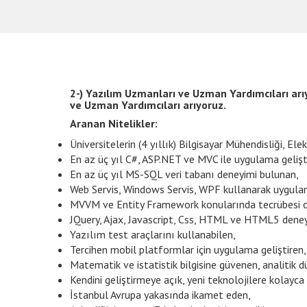
2-) Yazılım Uzmanları ve Uzman Yardımcıları ar
ve Uzman Yardımcıları arıyoruz.
Aranan Nitelikler:
Üniversitelerin (4 yıllık) Bilgisayar Mühendisliği,
En az üç yıl C#, ASP.NET ve MVC ile uygulama geliş
En az üç yıl MS-SQL veri tabanı deneyimi bulunan,
Web Servis, Windows Servis, WPF kullanarak uygulam
MVVM ve Entity Framework konularında tecrübesi o
JQuery, Ajax, Javascript, Css, HTML ve HTML5 deney
Yazılım test araçlarını kullanabilen,
Tercihen mobil platformlar için uygulama geliştiren,
Matematik ve istatistik bilgisine güvenen, analitik
Kendini geliştirmeye açık, yeni teknolojilere kolayca
İstanbul Avrupa yakasında ikamet eden,