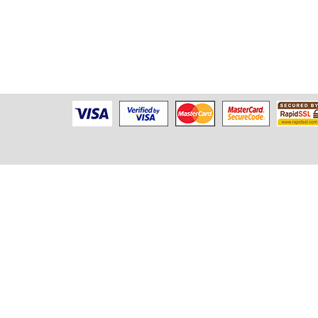
Yıldız Teknoloji Geliştirme Bölgesi Teknopark
YTÜ Davutpaşa Kampüsü
D2 Blok , Ofis No: 1B02
34220 Esenler / İSTANBUL