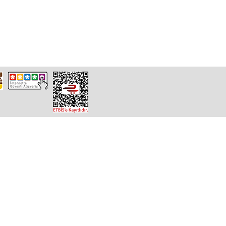
Ana Sayfa
Kampanyalar
Fi
Hakkımızda
Destek
Ya
İletişim
Mağaza
Giz
Bilgi Talep
Çe
Ki