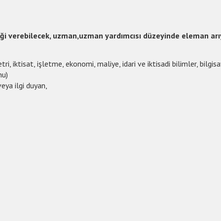
steği verebilecek, uzman,uzman yardımcısı düzeyinde eleman arı
ri, iktisat, işletme, ekonomi, maliye, idari ve iktisadi bilimler, bil
nu)
eya ilgi duyan,