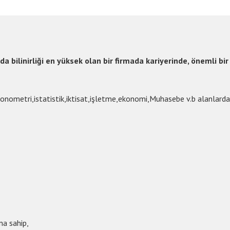
 bilinirliği en yüksek olan bir firmada kariyerinde, önemli b
konometri,istatistik,iktisat,işletme,ekonomi,Muhasebe v.b alanlardan
na sahip,