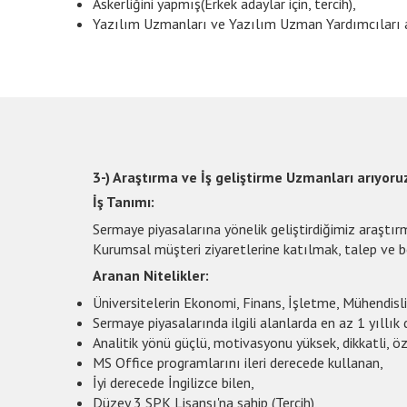
Askerliğini yapmış(Erkek adaylar için, tercih),
Yazılım Uzmanları ve Yazılım Uzman Yardımcıları a
3-) Araştırma ve İş geliştirme Uzmanları arıyoru
İş Tanımı:
Sermaye piyasalarına yönelik geliştirdiğimiz araştır
Kurumsal müşteri ziyaretlerine katılmak, talep ve b
Aranan Nitelikler:
Üniversitelerin Ekonomi, Finans, İşletme, Mühendisli
Sermaye piyasalarında ilgili alanlarda en az 1 yıllık
Analitik yönü güçlü, motivasyonu yüksek, dikkatli, öze
MS Office programlarını ileri derecede kullanan,
İyi derecede İngilizce bilen,
Düzey 3 SPK Lisansı'na sahip (Tercih),