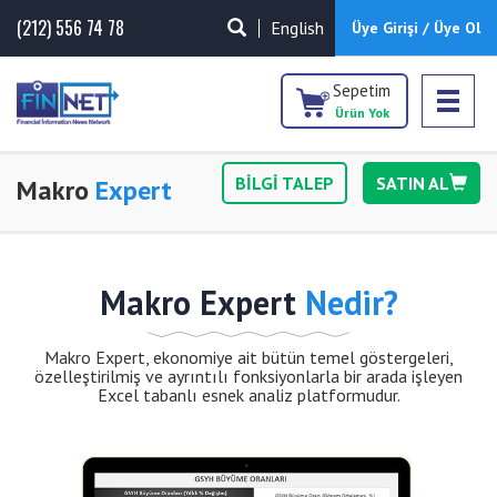
(212) 556 74 78
English
Üye Girişi / Üye Ol
Sepetim
Ürün Yok
BİLGİ TALEP
SATIN AL
Makro
Expert
Makro Expert
Nedir?
Makro Expert, ekonomiye ait bütün temel göstergeleri,
özelleştirilmiş ve ayrıntılı fonksiyonlarla bir arada işleyen
Excel tabanlı esnek analiz platformudur.