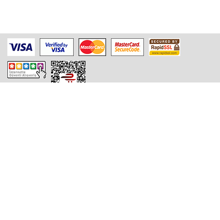
Bu site SSL Güvenlik Sistemi ile korunmaktadır.
Yıldız Teknoloji Geliştirme Bölgesi Teknopark
YTÜ Davutpaşa Kampüsü
D2 Blok , Ofis No: 1B02
34220 Esenler / İSTANBUL