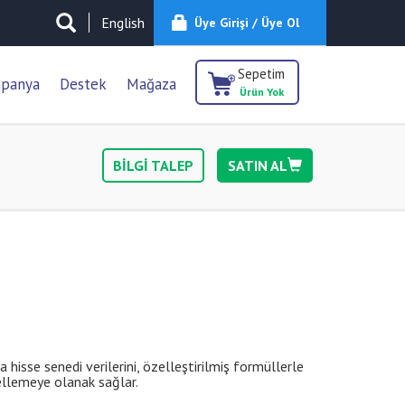
English
Üye Girişi / Üye Ol
Sepetim
panya
Destek
Mağaza
Ürün Yok
BİLGİ TALEP
SATIN AL
a hisse senedi verilerini, özelleştirilmiş formüllerle
dellemeye olanak sağlar.