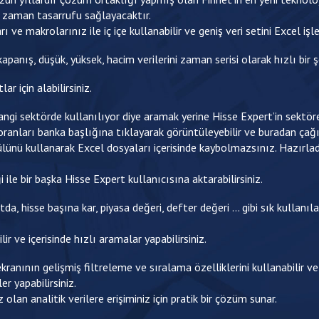
re zaman tasarrufu sağlayacaktır.
e makrolarınız ile iç içe kullanabilir ve geniş veri setini Excel işlevse
kapanış, düşük, yüksek, hacim verilerini zaman serisi olarak hızlı bir ş
ar için alabilirsiniz.
angi sektörde kullanılıyor diye aramak yerine Hisse Expert’in sektörel
ranları banka başlığına tıklayarak görüntüleyebilir ve buradan çağıra
nü kullanarak Excel dosyaları içerisinde kaybolmazsınız. Hazırladı
ile bir başka Hisse Expert kullanıcısına aktarabilirsiniz.
itda, hisse başına kar, piyasa değeri, defter değeri … gibi sık kullanı
r ve içerisinde hızlı aramalar yapabilirsiniz.
ranının gelişmiş filtreleme ve sıralama özelliklerini kullanabilir v
r yapabilirsiniz.
z olan analitik verilere erişiminiz için pratik bir çözüm sunar.