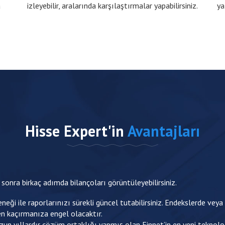
a
izleyebilir, aralarında karşılaştırmalar yapabilirsiniz.
ya
Hisse Expert'in
Avantajları
 sonra birkaç adımda bilançoları görüntüleyebilirsiniz.
i ile raporlarınızı sürekli güncel tutabilirsiniz. Endekslerde veya 
en kaçırmanıza engel olacaktır.
uzun yıllardır çözüm ortaklığı yapmış olan Finnet’in en yeni teknoloj