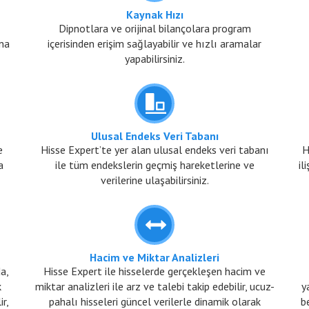
Kaynak Hızı
Dipnotlara ve orijinal bilançolara program
na
içerisinden erişim sağlayabilir ve hızlı aramalar
yapabilirsiniz.
Ulusal Endeks Veri Tabanı
e
Hisse Expert’te yer alan ulusal endeks veri tabanı
H
a
ile tüm endekslerin geçmiş hareketlerine ve
il
verilerine ulaşabilirsiniz.
Hacim ve Miktar Analizleri
da,
Hisse Expert ile hisselerde gerçekleşen hacim ve
k
miktar analizleri ile arz ve talebi takip edebilir, ucuz-
y
ir,
pahalı hisseleri güncel verilerle dinamik olarak
be