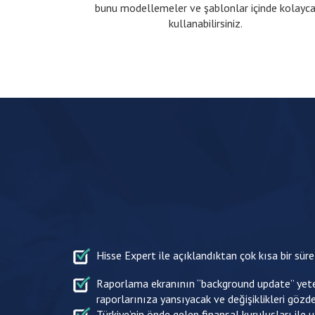
bunu modellemeler ve şablonlar içinde kolayc
kullanabilirsiniz.
Hisse Expert ile açıklandıktan çok kısa bir süre
Raporlama ekranının “background update” yeteneğ
raporlarınıza yansıyacak ve değişiklikleri gözd
Türkiye’nin önde gelen finansal kuruluşları ile 