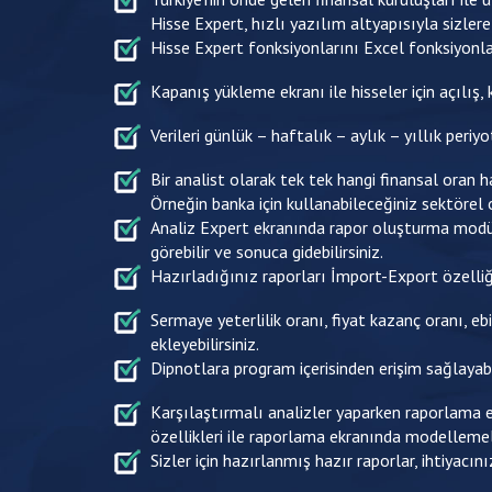
Hisse Expert, hızlı yazılım altyapısıyla sizle
Hisse Expert fonksiyonlarını Excel fonksiyonları v
Kapanış yükleme ekranı ile hisseler için açılış, 
Verileri günlük – haftalık – aylık – yıllık periyotl
Bir analist olarak tek tek hangi finansal oran h
Örneğin banka için kullanabileceğiniz sektörel o
Analiz Expert ekranında rapor oluşturma modülü
görebilir ve sonuca gidebilirsiniz.
Hazırladığınız raporları İmport-Export özelliği 
Sermaye yeterlilik oranı, fiyat kazanç oranı, eb
ekleyebilirsiniz.
Dipnotlara program içerisinden erişim sağlayabili
Karşılaştırmalı analizler yaparken raporlama ek
özellikleri ile raporlama ekranında modellemele
Sizler için hazırlanmış hazır raporlar, ihtiyacını